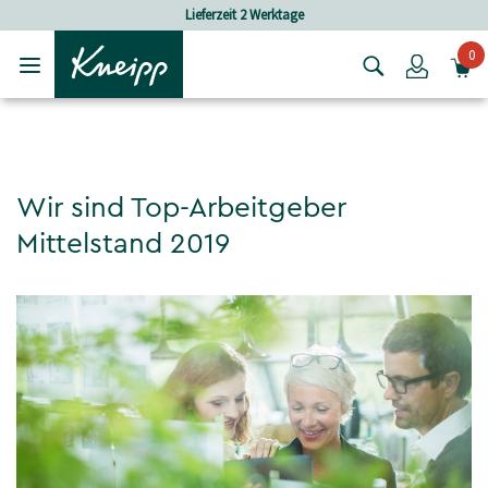
Skip to main content
Skip to footer content
Lieferzeit 2 Werktage
0
Login
Wir sind Top-Arbeitgeber
Mittelstand 2019