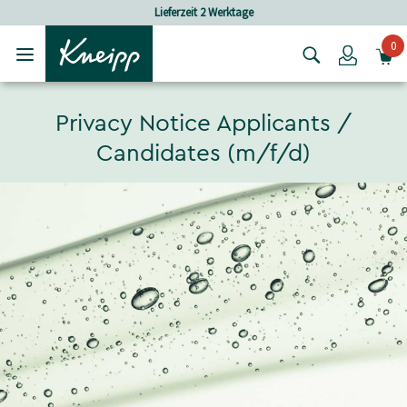
Skip to main content
Skip to footer content
Lieferzeit 2 Werktage
0
Login
Privacy Notice Applicants /
Candidates (m/f/d)