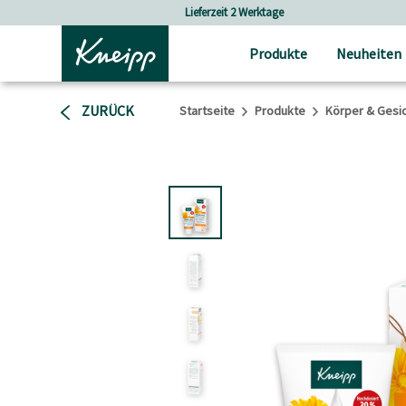
Skip to main content
Skip to footer content
Versandkostenfrei ab 25 € Bestellwert
Produkte
Neuheiten
ZURÜCK
Startseite
Produkte
Körper & Gesi