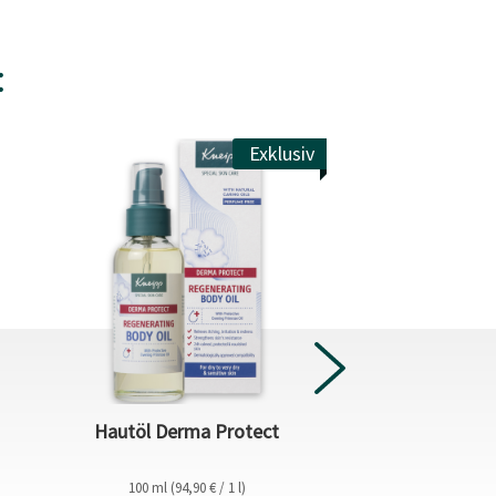
:
Exklusiv
Hautöl Derma Protect
Handcreme Kirsc
100 ml (94,90 € / 1 l)
75 ml (43,87 €