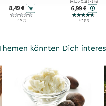
30 Stück (0,23 € / 1 kg)
Aktueller Preis
Aktueller Prei
8,49 €
6,99 €
4.7
(14)
0.0
(0)
Themen könnten Dich interes