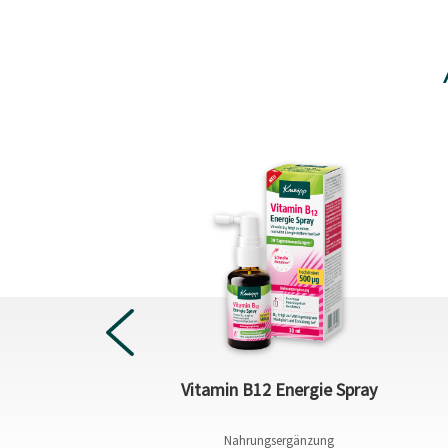
Sale
ännerduschen
Vitamin B12 Energie Spray
(11,50 € / 1 St)
Nahrungsergänzung