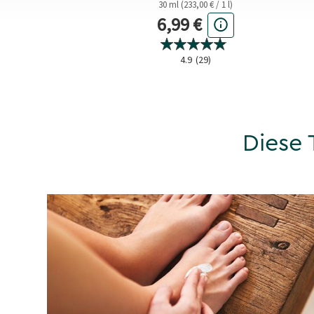
30 ml (233,00 € / 1 l)
ktueller Preis
Aktueller Preis
1,50 €
6,99 €
 Preis
4.9
(29)
4.9
(91)
Diese 