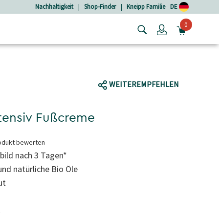
Nachhaltigkeit
|
Shop-Finder
|
Kneipp Familie
DE
0
Login
MINIW
WEITEREMPFEHLEN
ntensiv Fußcreme
odukt bewerten
bild nach 3 Tagen*
und natürliche Bio Öle
ut
t