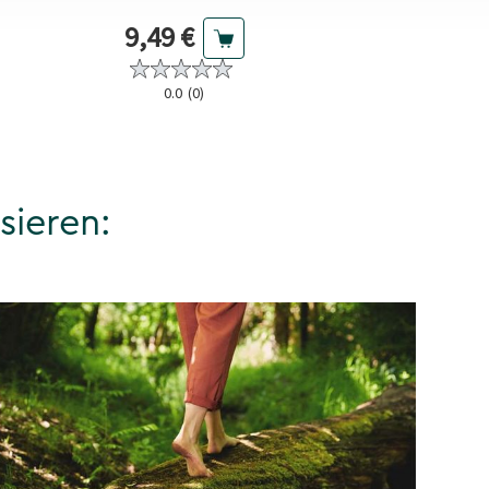
Aktueller Preis
Aktuel
s
9,49 €
3,29 €
0.0
(0)
4.9
(55
sieren: