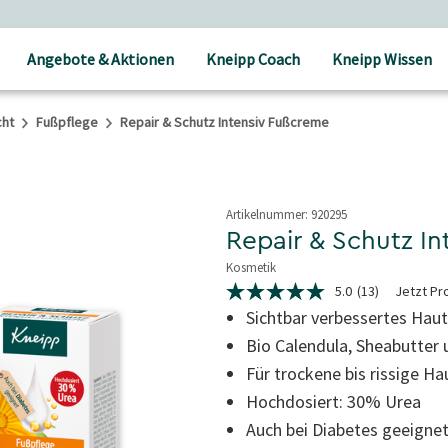
Angebote & Aktionen
Kneipp Coach
Kneipp Wissen
cht
Fußpflege
Repair & Schutz Intensiv Fußcreme
Artikelnummer:
920295
Repair & Schutz I
Kosmetik
3,6 von 5 Sternen
5.0
(13)
Jetzt Pr
5.0
von
Sichtbar verbessertes Haut
5
Bio Calendula, Sheabutter 
Sternen,
Durchschnittswert
Für trockene bis rissige Ha
der
Bewertung.
Hochdosiert: 30% Urea
Read
13
Auch bei Diabetes geeigne
Reviews.