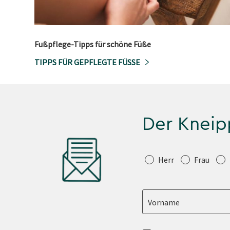
Fußpflege-Tipps für schöne Füße
TIPPS FÜR GEPFLEGTE FÜSSE
Der Kneip
Anrede
Herr
Frau
Vorname