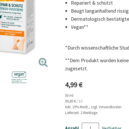
Repariert & schützt
Link
auf
Beugt langanhaltend rissig
derselben
Seite.
Dermatologisch bestätigte
Vegan**
*Durch wissenschaftliche Stud
**Dem Produkt wurden keine 
zugesetzt.
Aktueller Preis
4,99 €
50 ml
99,80 € / 1 l
Inkl. 19% MwSt., zzgl. Versandkosten
Lieferzeit: 2 Werktage
Anzahl
Verfügbar