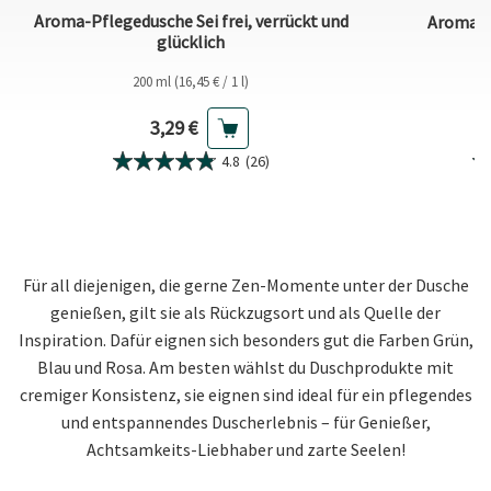
Aroma-Pflegedusche Sei frei, verrückt und
Aroma-P
glücklich
200 ml (16,45 € / 1 l)
Aktueller Preis
3,29 €
4.8
(26)
Für all diejenigen, die gerne Zen-Momente unter der Dusche
genießen, gilt sie als Rückzugsort und als Quelle der
Inspiration. Dafür eignen sich besonders gut die Farben Grün,
Blau und Rosa. Am besten wählst du Duschprodukte mit
cremiger Konsistenz, sie eignen sind ideal für ein pflegendes
und entspannendes Duscherlebnis – für Genießer,
Achtsamkeits-Liebhaber und zarte Seelen!