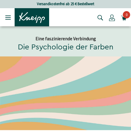
Skip to main content
Skip to footer content
Versandkostenfrei ab 25 € Bestellwert
0
Login
Eine faszinierende Verbindung
Die Psychologie der Farben