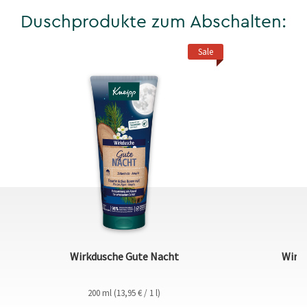
Duschprodukte zum Abschalten:
Sale
Wirkdusche Gute Nacht
Wirk
200 ml (13,95 € / 1 l)