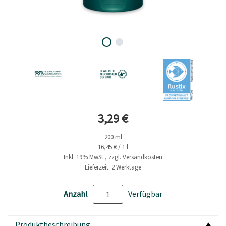
Aktueller Preis
3,29 €
200 ml
16,45 € / 1 l
Inkl. 19% MwSt., zzgl. Versandkosten
Lieferzeit: 2 Werktage
Anzahl
Verfügbar
Produktbeschreibung