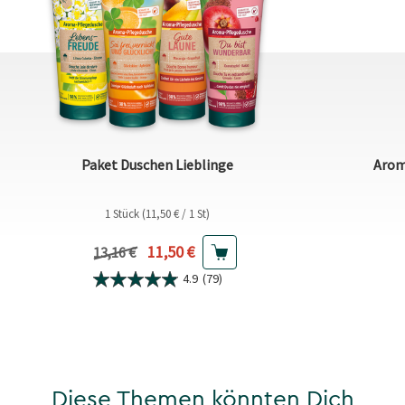
Paket Duschen Lieblinge
Arom
1 Stück (11,50 € / 1 St)
Aktueller Preis
11,50 €
Vorheriger Preis
13,16 €
4.9
(79)
Diese Themen könnten Dich