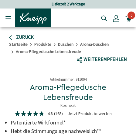
Skip to main content
Skip to footer content
Lieferzeit 2 Werktage
Versandkosten
0
Login
ZURÜCK
Startseite
Produkte
Duschen
Aroma-Duschen
Aroma-Pflegedusche Lebensfreude
WEITEREMPFEHLEN
Artikelnummer:
911004
Aroma-Pflegedusche
Lebensfreude
Kosmetik
3,4 von 5 Sternen
4.8
(165)
Jetzt Produkt bewerten
4.8
von
Patentierte Wirkformel*
5
Sternen,
Hebt die Stimmungslage nachweislich**
Durchschnittswert