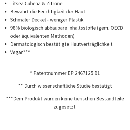
Litsea Cubeba & Zitrone
der
Bewertung.
Bewahrt die Feuchtigkeit der Haut
Read
165
Schmaler Deckel - weniger Plastik
Reviews.
Link
98% biologisch abbaubare Inhaltsstoffe (gem. OECD
auf
oder äquivalenten Methoden)
derselben
Seite.
Dermatologisch bestätigte Hautverträglichkeit
Vegan***
* Patentnummer EP 2467125 B1
** Durch wissenschaftliche Studie bestätigt
***Dem Produkt wurden keine tierischen Bestandteile
zugesetzt.