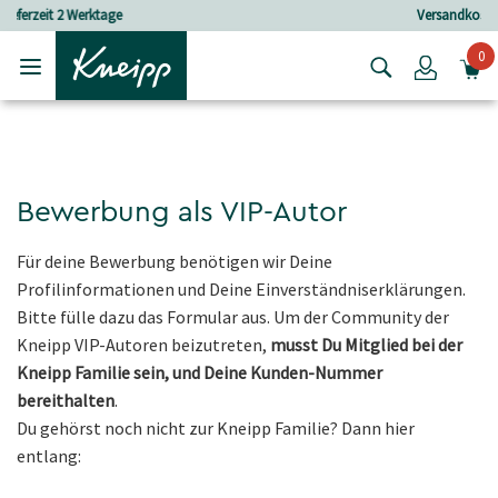
Skip to main content
Skip to footer content
Versandkostenfrei ab 25 € Bestellwert
0
Login
Bewerbung als VIP-Autor
Für deine Bewerbung benötigen wir Deine
Profilinformationen und Deine Einverständniserklärungen.
Bitte fülle dazu das Formular aus. Um der Community der
Kneipp VIP-Autoren beizutreten,
musst Du Mitglied bei der
Kneipp Familie sein, und Deine Kunden-Nummer
bereithalten
.
Du gehörst noch nicht zur Kneipp Familie? Dann hier
entlang: