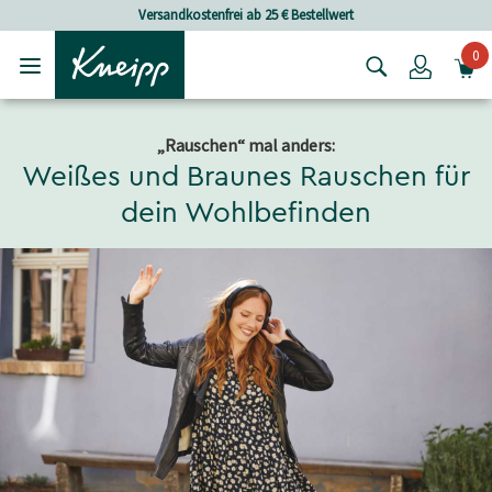
Skip to main content
Skip to footer content
Versandkostenfrei ab 25 € Bestellwert
0
Login
„Rauschen“ mal anders:
Weißes und Braunes Rauschen für
dein Wohlbefinden