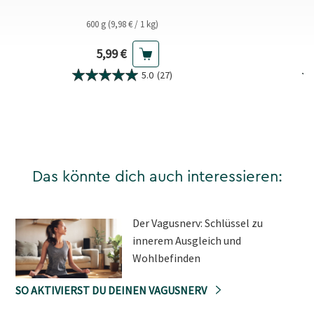
600 g (9,98 € / 1 kg)
Aktueller Preis
5,99 €
5.0
(27)
Das könnte dich auch interessieren:
Der Vagusnerv: Schlüssel zu
innerem Ausgleich und
Wohlbefinden
SO AKTIVIERST DU DEINEN VAGUSNERV