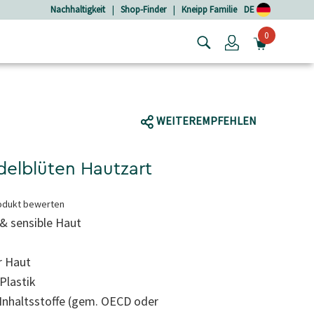
Nachhaltigkeit
|
Shop-Finder
|
Kneipp Familie
DE
0
Login
MINIW
WEITEREMPFEHLEN
elblüten Hautzart
odukt bewerten
 & sensible Haut
r Haut
Plastik
Inhaltsstoffe (gem. OECD oder