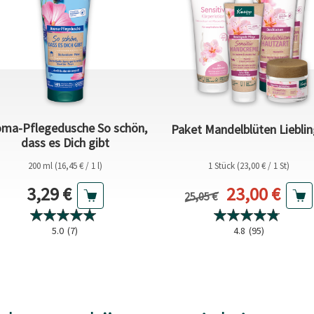
oma-Pflegedusche So schön,
Paket Mandelblüten Liebli
dass es Dich gibt
200 ml (16,45 € / 1 l)
1 Stück (23,00 € / 1 St)
Aktueller Preis
Aktueller Pr
3,29 €
23,00 €
Vorheriger Preis
25,05 €
5.0
(7)
4.8
(95)