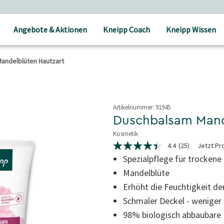
Angebote & Aktionen
Kneipp Coach
Kneipp Wissen
andelblüten Hautzart
Artikelnummer:
91945
Duschbalsam Mand
Kosmetik
4,9 von 5 Sternen
4.4
(25)
Jetzt Pr
4.4
von
Spezialpflege für trockene
5
Mandelblüte
Sternen,
Durchschnittswert
Erhöht die Feuchtigkeit de
der
Bewertung.
Schmaler Deckel - weniger 
Read
25
98% biologisch abbaubare 
Reviews.