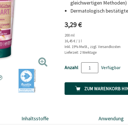
gleichwertigen Methoden)
Link
auf
Dermatologisch bestätigte
derselben
Seite.
Aktueller Preis
3,29 €
200 ml
16,45 € / 1 l
Inkl. 19% MwSt., zzgl. Versandkosten
Lieferzeit: 2 Werktage
Anzahl
Verfügbar
ZUM WARENKORB HI
Inhaltsstoffe
Anwendung