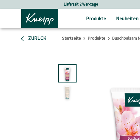
Skip to main content
Skip to footer content
Versandkostenfrei ab 25 € Bestellwert
Produkte
Neuheiten
ZURÜCK
Startseite
Produkte
Duschbalsam M