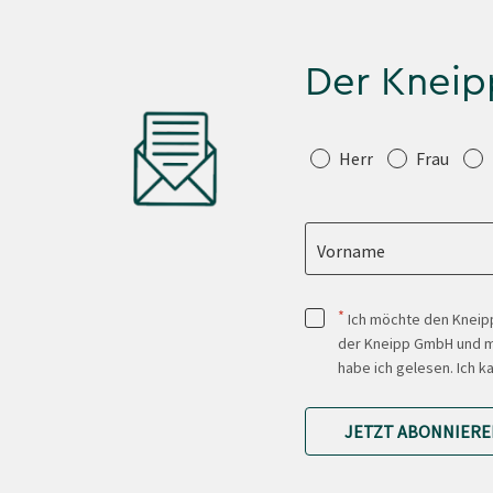
Der Kneip
Anrede
Herr
Frau
Vorname
*
Ich möchte den Kneipp
der Kneipp GmbH und mi
habe ich gelesen. Ich k
JETZT ABONNIERE