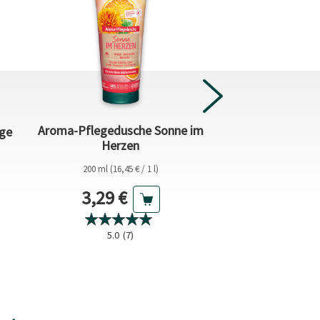
Aroma-Pflegedusche Sonne im
Aroma-Pfle
nge
Herzen
Lebensfr
200 ml (16,45 € / 1 l)
200 ml (16,45 
eis
Aktueller Preis
Aktuel
3,29 €
3,29 €
5.0
(7)
4.8
(16