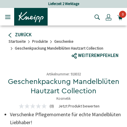
Skip to main content
Skip to footer content
Lieferzeit 2 Werktage
Versandkosten
0
Login
ZURÜCK
Startseite
Produkte
Geschenke
Geschenkpackung Mandelblüten Hautzart Collection
WEITEREMPFEHLEN
Artikelnummer:
918032
Geschenkpackung Mandelblüten
Hautzart Collection
Kosmetik
5 von 5 Sternen
(0)
Jetzt Produkt bewerten
Kein
Beurteilungswert
Verschenke Pflegemomente für echte Mandelblüten
Link
auf
Liebhaber!
derselben