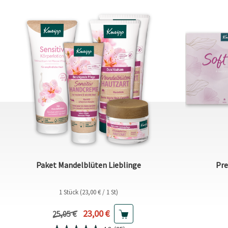
Paket Mandelblüten Lieblinge
Pre
1 Stück (23,00 € / 1 St)
Aktueller Preis
23,00 €
Vorheriger Preis
25,05 €