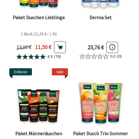
Paket Duschen Lieblinge
Derma Set
1 Stück (11,50 € / 1 St)
Aktueller Preis
11,50 €
23,76 €
Vorheriger Preis
13,16 €
0.0
(0)
4.9
(79)
Exklusiv
Sale
Paket Männerduschen
Paket Dusch Trio Sommer