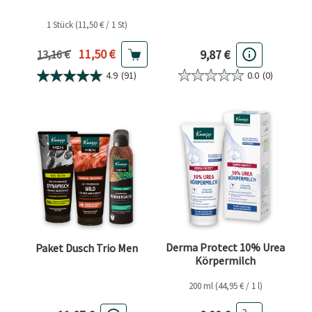
1 Stück (11,50 € / 1 St)
Aktueller Preis
11,50 €
9,87 €
Vorheriger Preis
13,16 €
0.0
(0)
4.9
(91)
Derma Protect 10% Urea
Paket Dusch Trio Men
Körpermilch
200 ml (44,95 € / 1 l)