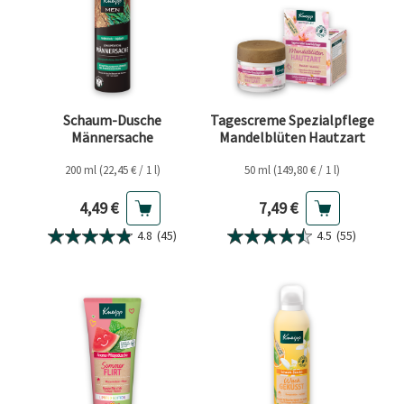
Schaum-Dusche
Tagescreme Spezialpflege
Männersache
Mandelblüten Hautzart
200 ml (22,45 € / 1 l)
50 ml (149,80 € / 1 l)
Aktueller Preis
Aktueller Preis
4,49 €
7,49 €
4.8
(45)
4.5
(55)