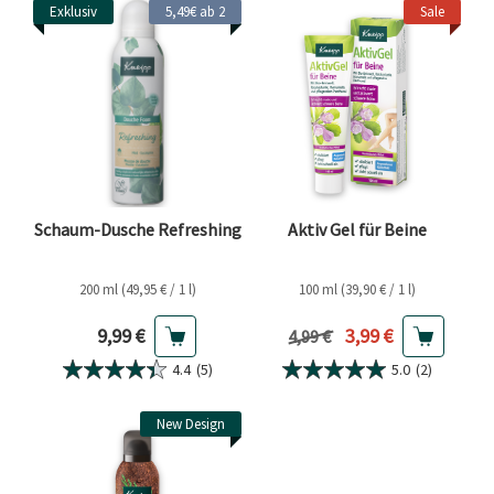
Exklusiv
5,49€ ab 2
Sale
Schaum-Dusche Refreshing
Aktiv Gel für Beine
200 ml (49,95 € / 1 l)
100 ml (39,90 € / 1 l)
Aktueller Preis
Aktueller Preis
9,99 €
3,99 €
Vorheriger Preis
4,99 €
4.4
(5)
5.0
(2)
New Design