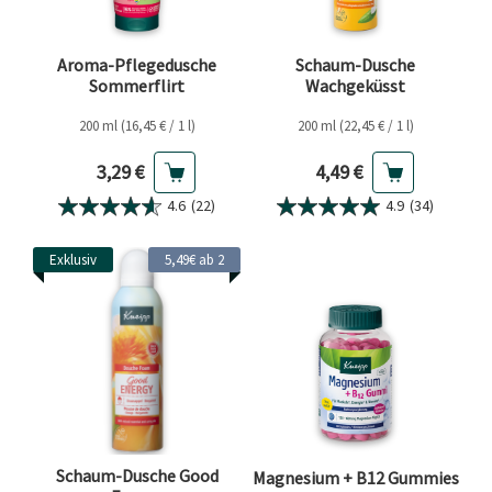
Aroma-Pflegedusche
Schaum-Dusche
Sommerflirt
Wachgeküsst
200 ml (16,45 € / 1 l)
200 ml (22,45 € / 1 l)
Aktueller Preis
Aktueller Preis
3,29 €
4,49 €
4.6
(22)
4.9
(34)
Exklusiv
5,49€ ab 2
Schaum-Dusche Good
Magnesium + B12 Gummies