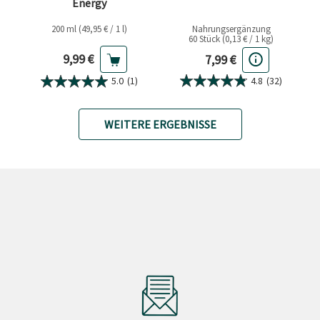
Energy
200 ml (49,95 € / 1 l)
Nahrungsergänzung
60 Stück (0,13 € / 1 kg)
Aktueller Preis
Aktueller Preis
9,99 €
7,99 €
4.8
(32)
5.0
(1)
WEITERE ERGEBNISSE