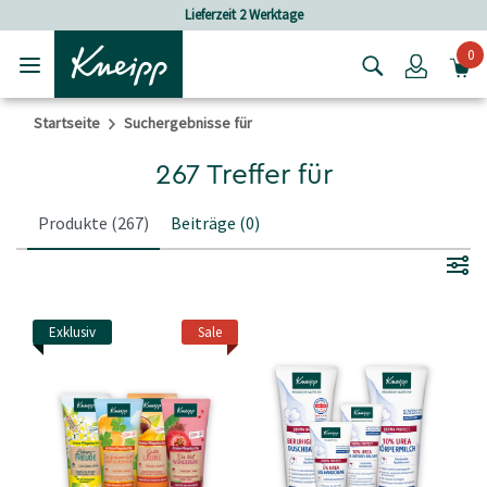
Skip to main content
Skip to footer content
ferzeit 2 Werktage
Versandkostenfrei
0
Login
Startseite
Suchergebnisse für
267 Treffer für
Produkte
(267)
Beiträge
(0)
Exklusiv
Sale