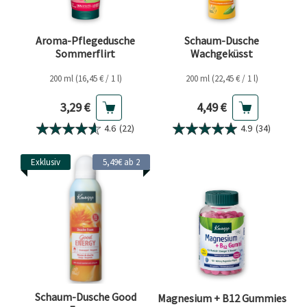
Aroma-Pflegedusche
Schaum-Dusche
Sommerflirt
Wachgeküsst
200 ml (16,45 € / 1 l)
200 ml (22,45 € / 1 l)
Aktueller Preis
Aktueller Preis
3,29 €
4,49 €
4.6
(22)
4.9
(34)
Exklusiv
5,49€ ab 2
Schaum-Dusche Good
Magnesium + B12 Gummies