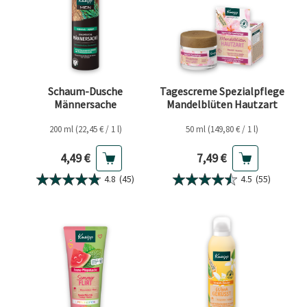
Schaum-Dusche
Tagescreme Spezialpflege
Männersache
Mandelblüten Hautzart
200 ml (22,45 € / 1 l)
50 ml (149,80 € / 1 l)
Aktueller Preis
Aktueller Preis
4,49 €
7,49 €
4.8
(45)
4.5
(55)