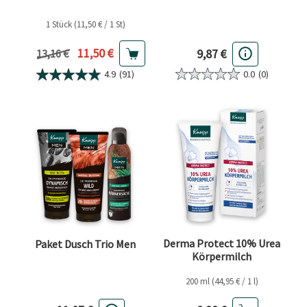
1 Stück (11,50 € / 1 St)
Aktueller Preis
11,50 €
9,87 €
Vorheriger Preis
13,16 €
0.0
(0)
4.9
(91)
Derma Protect 10% Urea
Paket Dusch Trio Men
Körpermilch
200 ml (44,95 € / 1 l)