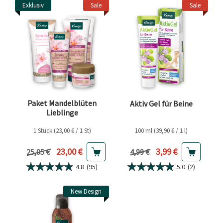
Exklusiv
Sale
Sale
Paket Mandelblüten
Aktiv Gel für Beine
Lieblinge
1 Stück (23,00 € / 1 St)
100 ml (39,90 € / 1 l)
Aktueller Preis
Aktueller Preis
23,00 €
3,99 €
Vorheriger Preis
Vorheriger Preis
25,05 €
4,99 €
4.8
(95)
5.0
(2)
New Design