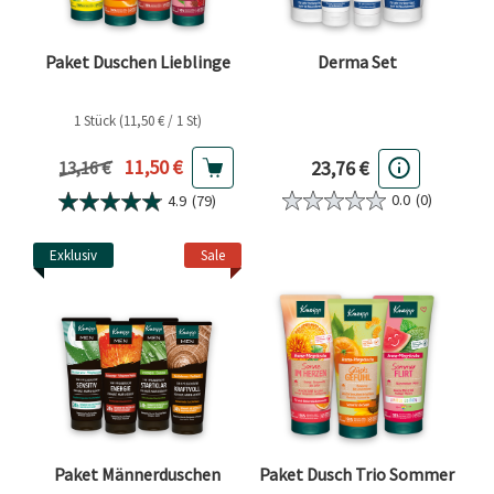
Paket Duschen Lieblinge
Derma Set
1 Stück (11,50 € / 1 St)
Aktueller Preis
11,50 €
23,76 €
Vorheriger Preis
13,16 €
0.0
(0)
4.9
(79)
Exklusiv
Sale
Paket Männerduschen
Paket Dusch Trio Sommer