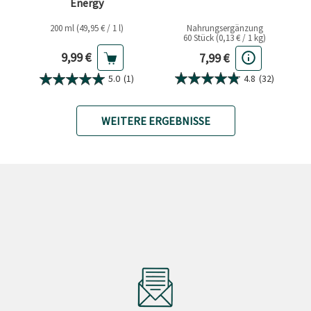
Energy
200 ml (49,95 € / 1 l)
Nahrungsergänzung
60 Stück (0,13 € / 1 kg)
Aktueller Preis
Aktueller Preis
9,99 €
7,99 €
4.8
(32)
5.0
(1)
WEITERE ERGEBNISSE