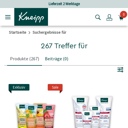
Skip to main content
Skip to footer content
2 Werktage
Versandkostenfrei ab 25 €
0
Login
Startseite
Suchergebnisse für
267 Treffer für
Produkte
(267)
Beiträge
(0)
Exklusiv
Sale