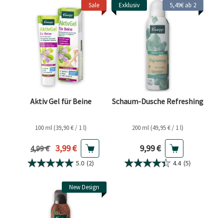
Sale
Exklusiv
5,49€ ab 2
Aktiv Gel für Beine
Schaum-Dusche Refreshing
100 ml (39,90 € / 1 l)
200 ml (49,95 € / 1 l)
Aktueller Preis
Aktueller Preis
3,99 €
9,99 €
Vorheriger Preis
4,99 €
5.0
(2)
4.4
(5)
New Design