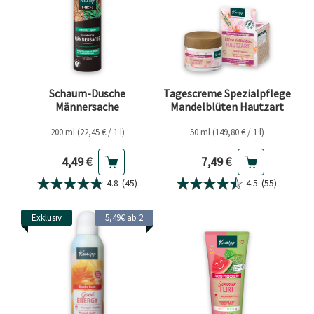
Schaum-Dusche
Tagescreme Spezialpflege
Männersache
Mandelblüten Hautzart
200 ml (22,45 € / 1 l)
50 ml (149,80 € / 1 l)
Aktueller Preis
Aktueller Preis
4,49 €
7,49 €
4.8
(45)
4.5
(55)
Exklusiv
5,49€ ab 2