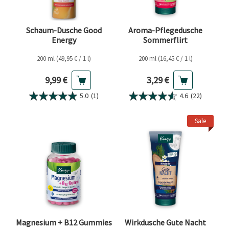
Schaum-Dusche Good
Aroma-Pflegedusche
Energy
Sommerflirt
200 ml (49,95 € / 1 l)
200 ml (16,45 € / 1 l)
Aktueller Preis
Aktueller Preis
9,99 €
3,29 €
5.0
(1)
4.6
(22)
Sale
Magnesium + B12 Gummies
Wirkdusche Gute Nacht