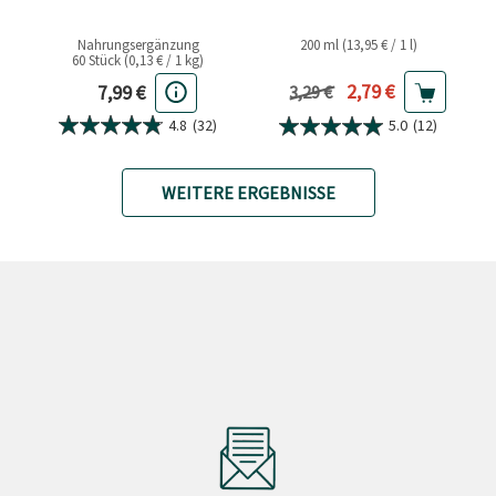
Nahrungsergänzung
200 ml (13,95 € / 1 l)
60 Stück (0,13 € / 1 kg)
Aktueller Preis
Aktueller Preis
2,79 €
7,99 €
Vorheriger Preis
3,29 €
4.8
(32)
5.0
(12)
WEITERE ERGEBNISSE