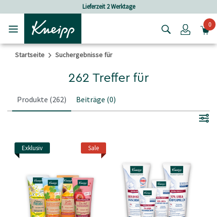
Skip to main content
Skip to footer content
Lieferzeit 2 Werktage
Versandkosten
0
Login
Startseite
Suchergebnisse für
262 Treffer für
Produkte
(262)
Beiträge
(0)
Exklusiv
Sale