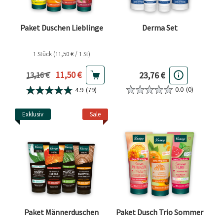
Paket Duschen Lieblinge
Derma Set
1 Stück (11,50 € / 1 St)
Aktueller Preis
11,50 €
23,76 €
Vorheriger Preis
13,16 €
0.0
(0)
4.9
(79)
Exklusiv
Sale
Paket Männerduschen
Paket Dusch Trio Sommer