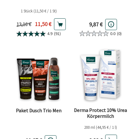
1 Stück (11,50 € / 1 St)
Aktueller Preis
11,50 €
9,87 €
Vorheriger Preis
13,16 €
0.0
(0)
4.9
(91)
Derma Protect 10% Urea
Paket Dusch Trio Men
Körpermilch
200 ml (44,95 € / 1 l)