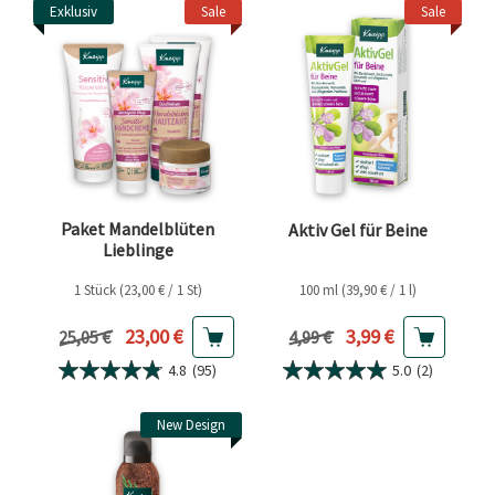
Exklusiv
Sale
Sale
Paket Mandelblüten
Aktiv Gel für Beine
Lieblinge
1 Stück (23,00 € / 1 St)
100 ml (39,90 € / 1 l)
Aktueller Preis
Aktueller Preis
23,00 €
3,99 €
Vorheriger Preis
Vorheriger Preis
25,05 €
4,99 €
4.8
(95)
5.0
(2)
New Design