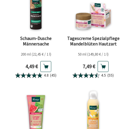
Schaum-Dusche
Tagescreme Spezialpflege
Männersache
Mandelblüten Hautzart
200 ml (22,45 € / 1 l)
50 ml (149,80 € / 1 l)
Aktueller Preis
Aktueller Preis
4,49 €
7,49 €
4.8
(45)
4.5
(55)