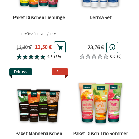
Paket Duschen Lieblinge
Derma Set
1 Stück (11,50 € / 1 St)
Aktueller Preis
11,50 €
23,76 €
Vorheriger Preis
13,16 €
0.0
(0)
4.9
(79)
Exklusiv
Sale
Paket Männerduschen
Paket Dusch Trio Sommer