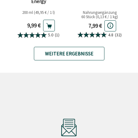
Energy
200 ml (49,95 € / 1 l)
Nahrungsergänzung
60 Stück (0,13 € / 1 kg)
Aktueller Preis
Aktueller Preis
9,99 €
7,99 €
4.8
(32)
5.0
(1)
WEITERE ERGEBNISSE