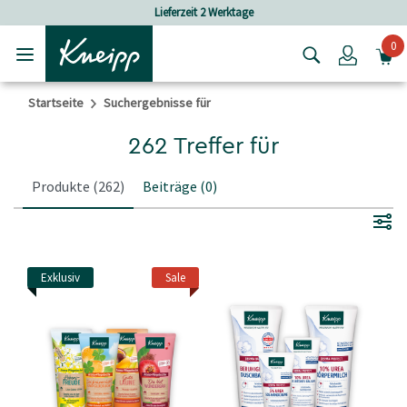
Skip to main content
Skip to footer content
Lieferzeit 2 Werktage
Versandkos
0
Login
Startseite
Suchergebnisse für
262 Treffer für
Produkte
(262)
Beiträge
(0)
Exklusiv
Sale