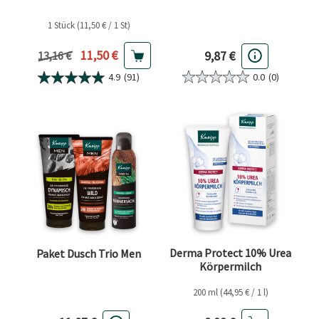
1 Stück (11,50 € / 1 St)
Aktueller Preis
11,50 €
9,87 €
Vorheriger Preis
13,16 €
0.0
(0)
4.9
(91)
Derma Protect 10% Urea
Paket Dusch Trio Men
Körpermilch
200 ml (44,95 € / 1 l)