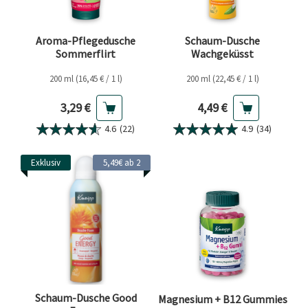
Aroma-Pflegedusche
Schaum-Dusche
Sommerflirt
Wachgeküsst
200 ml (16,45 € / 1 l)
200 ml (22,45 € / 1 l)
Aktueller Preis
Aktueller Preis
3,29 €
4,49 €
4.6
(22)
4.9
(34)
Exklusiv
5,49€ ab 2
Schaum-Dusche Good
Magnesium + B12 Gummies