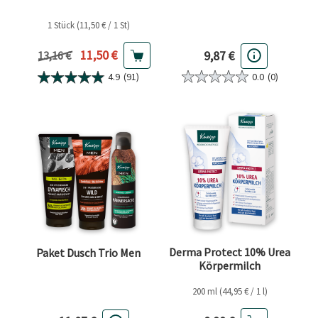
1 Stück (11,50 € / 1 St)
Aktueller Preis
11,50 €
9,87 €
Vorheriger Preis
13,16 €
0.0
(0)
4.9
(91)
Derma Protect 10% Urea
Paket Dusch Trio Men
Körpermilch
200 ml (44,95 € / 1 l)