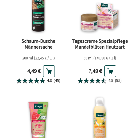
Schaum-Dusche
Tagescreme Spezialpflege
Männersache
Mandelblüten Hautzart
200 ml (22,45 € / 1 l)
50 ml (149,80 € / 1 l)
Aktueller Preis
Aktueller Preis
4,49 €
7,49 €
4.8
(45)
4.5
(55)