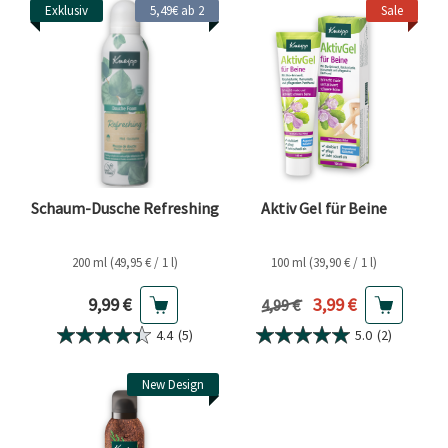
Exklusiv
5,49€ ab 2
Sale
Schaum-Dusche Refreshing
Aktiv Gel für Beine
200 ml (49,95 € / 1 l)
100 ml (39,90 € / 1 l)
Aktueller Preis
Aktueller Preis
9,99 €
3,99 €
Vorheriger Preis
4,99 €
4.4
(5)
5.0
(2)
New Design