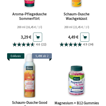
Aroma-Pflegedusche
Schaum-Dusche
Sommerflirt
Wachgeküsst
200 ml (16,45 € / 1 l)
200 ml (22,45 € / 1 l)
Aktueller Preis
Aktueller Preis
3,29 €
4,49 €
4.6
(22)
4.9
(34)
Exklusiv
5,49€ ab 2
Schaum-Dusche Good
Magnesium + B12 Gummies