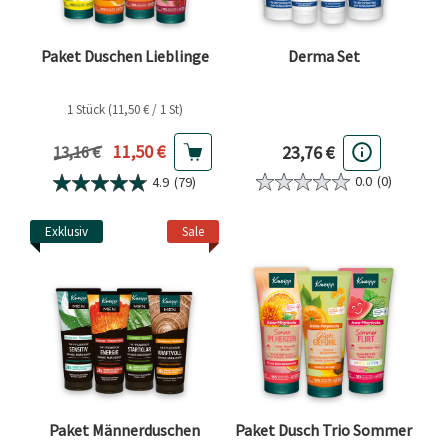
Paket Duschen Lieblinge
Derma Set
1 Stück (11,50 € / 1 St)
Aktueller Preis
11,50 €
23,76 €
Vorheriger Preis
13,16 €
0.0
(0)
4.9
(79)
Exklusiv
Sale
Paket Männerduschen
Paket Dusch Trio Sommer