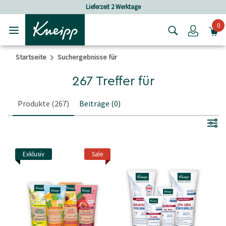
Skip to main content
Skip to footer content
ferzeit 2 Werktage
Versandkostenfrei
0
Login
Startseite
Suchergebnisse für
267 Treffer für
Produkte
(267)
Beiträge
(0)
Exklusiv
Sale