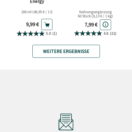
Energy
200 ml (49,95 € / 1 l)
Nahrungsergänzung
60 Stück (0,13 € / 1 kg)
Aktueller Preis
Aktueller Preis
9,99 €
7,99 €
4.8
(32)
5.0
(1)
WEITERE ERGEBNISSE